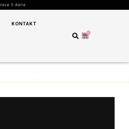
stave 5 dana
KONTAKT
0