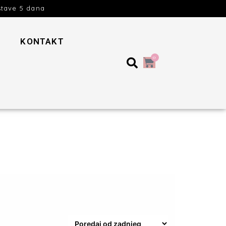
stave 5 dana
KONTAKT
0