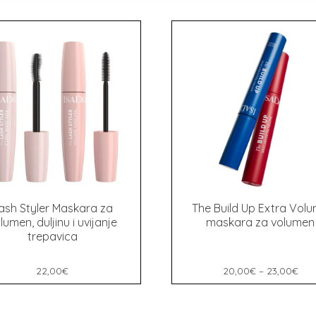
ash Styler Maskara za
The Build Up Extra Vol
lumen, duljinu i uvijanje
maskara za volumen
trepavica
22,00
€
20,00
€
–
23,00
€