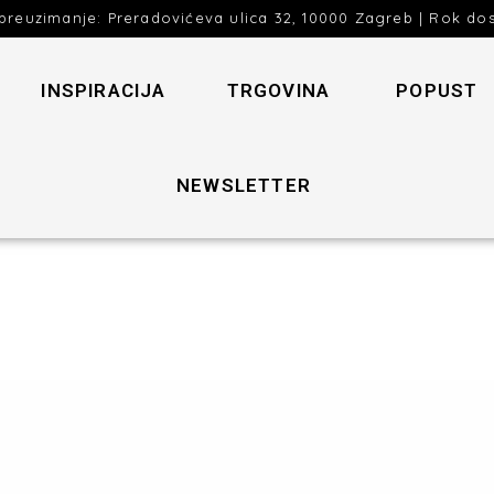
preuzimanje: Preradovićeva ulica 32, 10000 Zagreb | Rok do
INSPIRACIJA
TRGOVINA
POPUST
NEWSLETTER