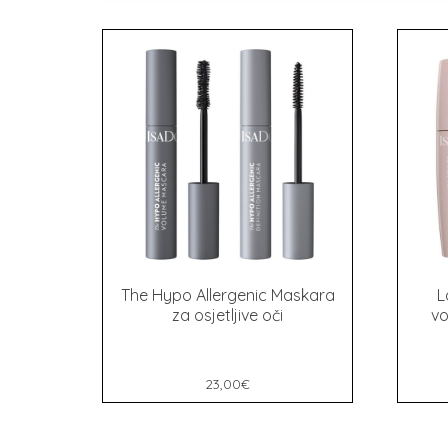
The Hypo Allergenic Maskara
L
za osjetljive oči
vo
23,00
€