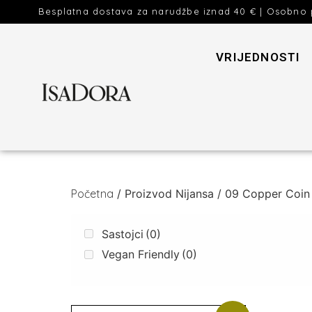
Besplatna dostava za narudžbe iznad 40 € | Osobno 
VRIJEDNOSTI
Početna
/ Proizvod Nijansa / 09 Copper Coin
Sastojci
(0)
Vegan Friendly
(0)