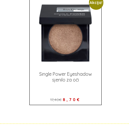
Akcija!
Single Power Eyeshadow
sjenilo za oči
17,40
€
8,70
€