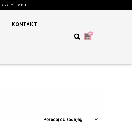
stave 5 dana
KONTAKT
0