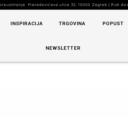
preuzimanje: Preradovićeva ulica 32, 10000 Zagreb | Rok do
INSPIRACIJA
TRGOVINA
POPUST
NEWSLETTER