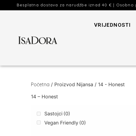
Besplatna dostava za narudžbe iznad 40 € | Osobno 
VRIJEDNOSTI
Početna
/ Proizvod Nijansa / 14 - Honest
14 – Honest
Sastojci
(0)
Vegan Friendly
(0)