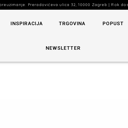
preuzimanje: Preradovićeva ulica 32, 10000 Zagreb | Rok do
INSPIRACIJA
TRGOVINA
POPUST
NEWSLETTER