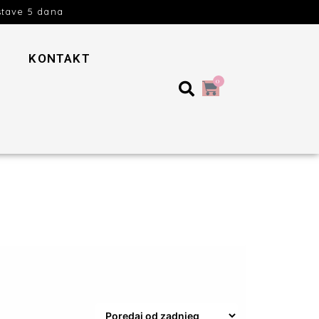
stave 5 dana
KONTAKT
0