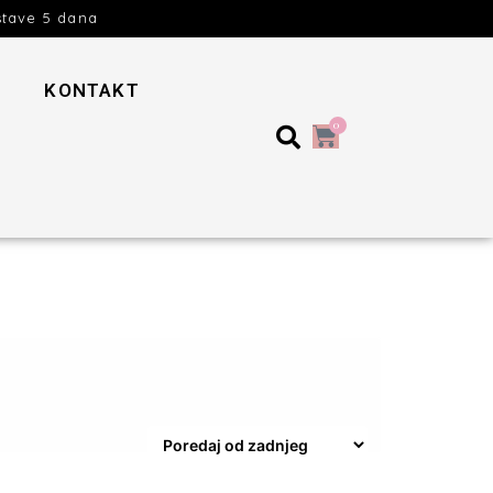
stave 5 dana
KONTAKT
0