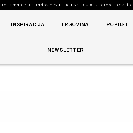
preuzimanje: Preradovićeva ulica 32, 10000 Zagreb | Rok do
INSPIRACIJA
TRGOVINA
POPUST
NEWSLETTER