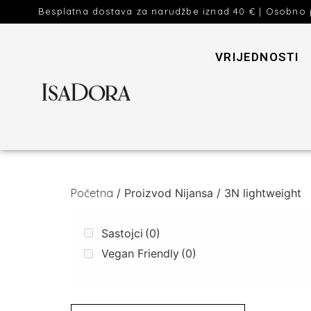
Besplatna dostava za narudžbe iznad 40 € | Osobno 
VRIJEDNOSTI
Početna
/ Proizvod Nijansa / 3N lightweight
Sastojci
(0)
Vegan Friendly
(0)