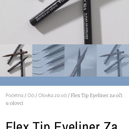
Početna
/
Oči
/
Olovka za oči
/ Flex Tip Eyeliner za oči
u olovci
Flex Tip Eyeliner Za