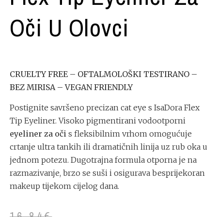
Oči U Olovci
CRUELTY FREE – OFTALMOLOŠKI TESTIRANO –
BEZ MIRISA – VEGAN FRIENDLY
Postignite savršeno precizan cat eye s IsaDora Flex
Tip Eyeliner. Visoko pigmentirani vodootporni
eyeliner za oči
s fleksibilnim vrhom omogućuje
crtanje ultra tankih ili dramatičnih linija uz rub oka u
jednom potezu. Dugotrajna formula otporna je na
razmazivanje, brzo se suši i osigurava besprijekoran
makeup tijekom cijelog dana.
16,84
€