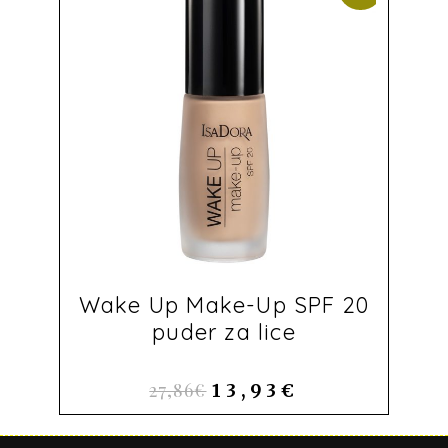
Wake Up Make-Up SPF 20
puder za lice
27,86
€
13,93
€