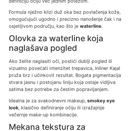
definiciju očiju već jednim potezom.
Formula nježno klizi duž oka bez povlačenja kože,
omogućujući ugodno i precizno nanošenje čak i na
osjetljivom području, kao što je
waterline
.
Olovka za waterline koja
naglašava pogled
Ako želite naglasiti oči, postići dublji pogled ili
vizualno povećati intenzitet trepavica, Inliner Kajal
pruža brz i učinkovit rezultat. Bogata pigmentacija
stvara jasnu i postojanu liniju koja ostaje vidljiva
satima bez potrebe za čestim popravljanjem.
Idealna je za svakodnevni makeup,
smokey eye
look
, klasično definiranje očiju ili izražajnije
večernje make-up kombinacije.
Mekana tekstura za