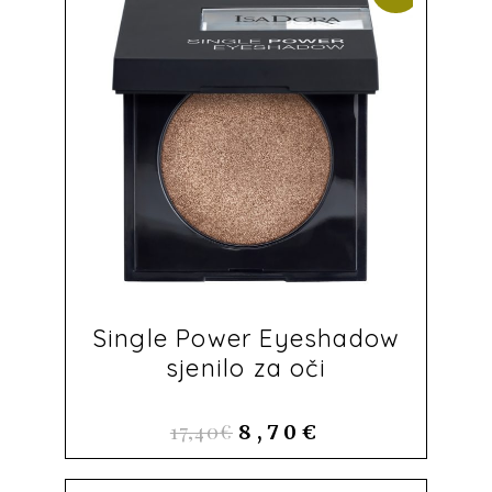
Single Power Eyeshadow
sjenilo za oči
17,40
€
8,70
€