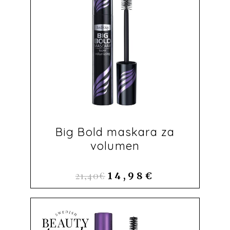
Big Bold maskara za
volumen
21,40
€
14,98
€