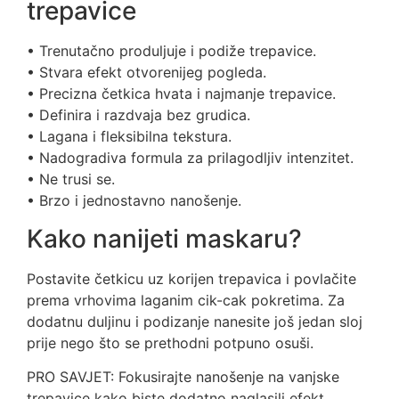
trepavice
• Trenutačno produljuje i podiže trepavice.
• Stvara efekt otvorenijeg pogleda.
• Precizna četkica hvata i najmanje trepavice.
• Definira i razdvaja bez grudica.
• Lagana i fleksibilna tekstura.
• Nadogradiva formula za prilagodljiv intenzitet.
• Ne trusi se.
• Brzo i jednostavno nanošenje.
Kako nanijeti maskaru?
Postavite četkicu uz korijen trepavica i povlačite
prema vrhovima laganim cik-cak pokretima. Za
dodatnu duljinu i podizanje nanesite još jedan sloj
prije nego što se prethodni potpuno osuši.
PRO SAVJET: Fokusirajte nanošenje na vanjske
trepavice kako biste dodatno naglasili efekt