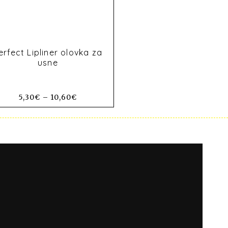
erfect Lipliner olovka za
usne
5,30
€
–
10,60
€