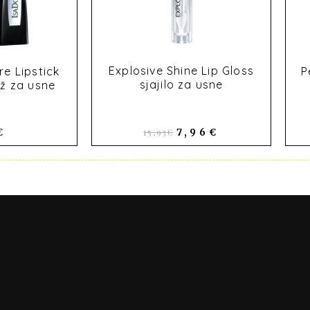
Explosive Shine Lip Gloss
re Lipstick
P
sjajilo za usne
už za usne
15,93
€
€
7,96
€