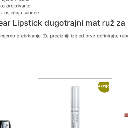
oko prekrivanje
ez osjećaja suhoće
ar Lipstick dugotrajni mat ruž za
omjerno prekrivanje. Za precizniji izgled prvo definirajte 
Akcija!