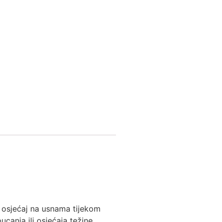
 osjećaj na usnama tijekom
canja ili osjećaja težine.