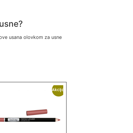
 usne?
rubove usana olovkom za usne
Akcija!