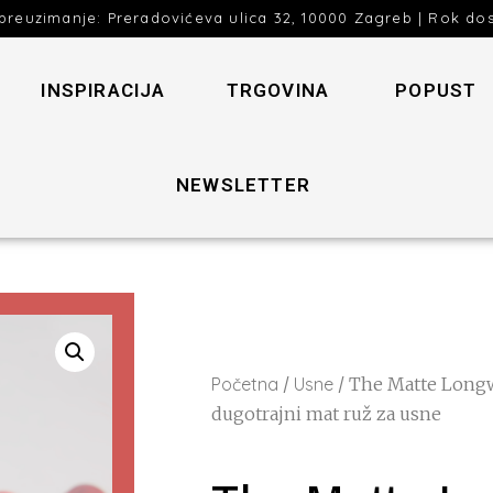
preuzimanje: Preradovićeva ulica 32, 10000 Zagreb | Rok do
INSPIRACIJA
TRGOVINA
POPUST
NEWSLETTER
Početna
/
Usne
/ The Matte Longw
dugotrajni mat ruž za usne