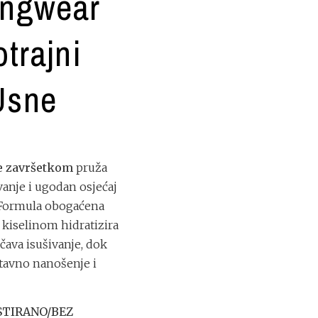
ongwear
trajni
Usne
te završetkom
pruža
anje i ugodan osjećaj
 Formula obogaćena
kiselinom hidratizira
ečava isušivanje, dok
stavno nanošenje i
STIRANO/BEZ