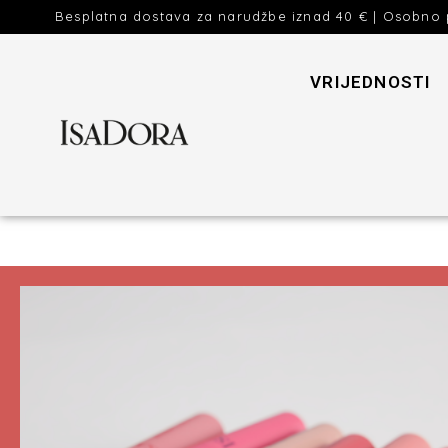
Besplatna dostava za narudžbe iznad 40 € | Osobno 
VRIJEDNOSTI