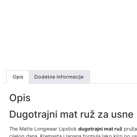
Opis
Dodatne informacije
Opis
Dugotrajni mat ruž za usne
The Matte Longwear Lipstick
dugotrajni mat ruž
pruža
cijelog dana. Kremasta i lagana formula lako klizi po u