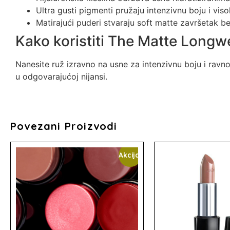
Ultra gusti pigmenti pružaju intenzivnu boju i vis
Matirajući puderi stvaraju soft matte završetak b
Kako koristiti The Matte Longwe
Nanesite ruž izravno na usne za intenzivnu boju i ravn
u odgovarajućoj nijansi.
Povezani Proizvodi
Akcija!