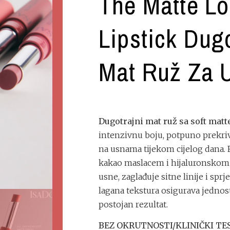
The Matte L
Lipstick Dugo
Mat Ruž Za 
Dugotrajni mat ruž sa soft mat
intenzivnu boju, potpuno prekriv
na usnama tijekom cijelog dana.
kakao maslacem i hijaluronskom 
usne, zaglađuje sitne linije i sprj
lagana tekstura osigurava jedno
postojan rezultat.
BEZ OKRUTNOSTI/KLINIČKI TE