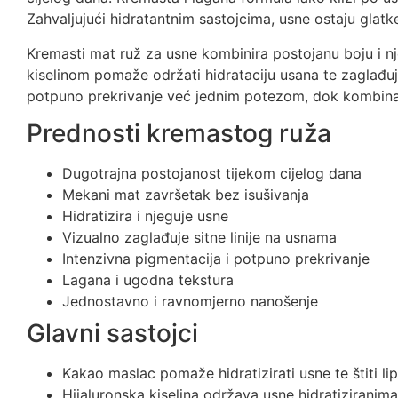
Zahvaljujući hidratantnim sastojcima, usne ostaju glatke
Kremasti mat ruž za usne kombinira postojanu boju i 
kiselinom pomaže održati hidrataciju usana te zaglađuje 
potpuno prekrivanje već jednim potezom, dok kombinaci
Prednosti kremastog ruža
Dugotrajna postojanost tijekom cijelog dana
Mekani mat završetak bez isušivanja
Hidratizira i njeguje usne
Vizualno zaglađuje sitne linije na usnama
Intenzivna pigmentacija i potpuno prekrivanje
Lagana i ugodna tekstura
Jednostavno i ravnomjerno nanošenje
Glavni sastojci
Kakao maslac pomaže hidratizirati usne te štiti lip
Hijaluronska kiselina održava usne hidratiziranim