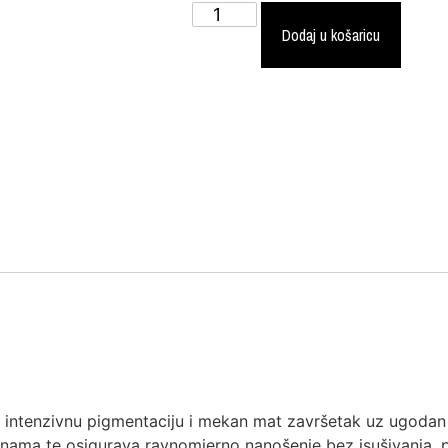
Dodaj u košaricu
 intenzivnu pigmentaciju i mekan mat završetak uz ugodan
snama te osigurava ravnomjerno nanošenje bez isušivanja, pu