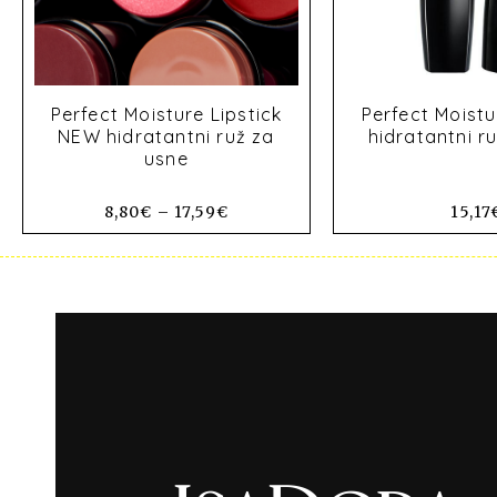
Perfect Moisture Lipstick
Perfect Moistu
NEW hidratantni ruž za
hidratantni r
usne
8,80
€
–
17,59
€
15,17