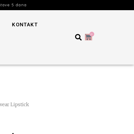
stave 5 dana
KONTAKT
0
ear Lipstick