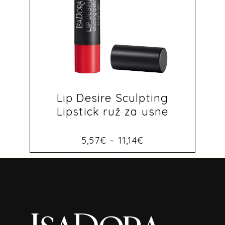
Lip Desire Sculpting
Lipstick ruž za usne
5,57
€
–
11,14
€