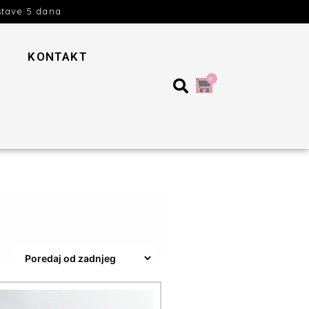
stave 5 dana
KONTAKT
0