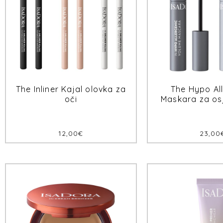
The Inliner Kajal olovka za
The Hypo Al
oči
Maskara za osj
12,00
€
23,00