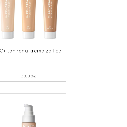
C+ tonirana krema za lice
30,00
€