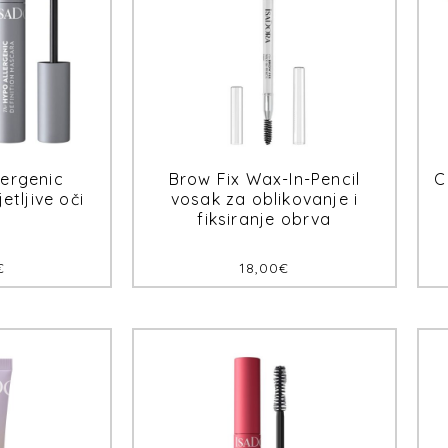
lergenic
Brow Fix Wax-In-Pencil
C
etljive oči
vosak za oblikovanje i
fiksiranje obrva
€
18,00
€