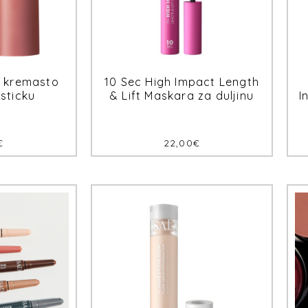
k kremasto
10 Sec High Impact Length
 sticku
& Lift Maskara za duljinu
I
€
22,00
€