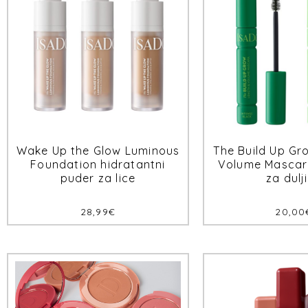
Wake Up the Glow Luminous
The Build Up Gr
Foundation hidratantni
Volume Mascar
puder za lice
za dulj
28,99
€
20,00