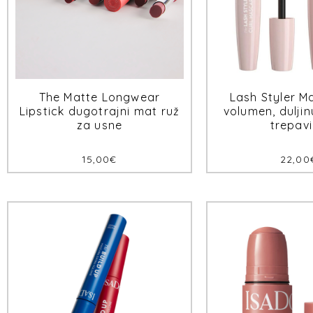
The Matte Longwear
Lash Styler M
Lipstick dugotrajni mat ruž
volumen, duljinu
za usne
trepav
15,00
€
22,00