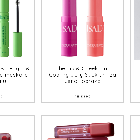
ow Length &
The Lip & Cheek Tint
a maskara
Cooling Jelly Stick tint za
inu
usne i obraze
€
18,00
€