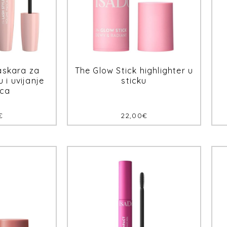
askara za
The Glow Stick highlighter u
 i uvijanje
sticku
ica
€
22,00
€