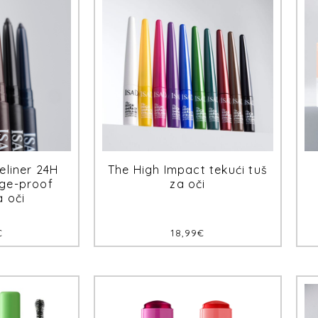
eliner 24H
The High Impact tekući tuš
ge-proof
za oči
a oči
€
18,99
€