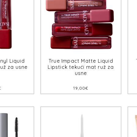
nyl Liquid
True Impact Matte Liquid
 ruž za usne
Lipstick tekući mat ruž za
usne
€
19,00
€